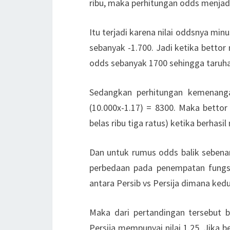
ribu, maka perhitungan odds menjadi 
Itu terjadi karena nilai oddsnya mi
sebanyak -1.700. Jadi ketika betto
odds sebanyak 1700 sehingga taruhan
Sedangkan perhitungan kemenang
(10.000x-1.17) = 8300. Maka betto
belas ribu tiga ratus) ketika berhasi
Dan untuk rumus odds balik seben
perbedaan pada penempatan fungsi
antara Persib vs Persija dimana kedu
Maka dari pertandingan tersebut b
Persija mempunyai nilai 1.25. Jika