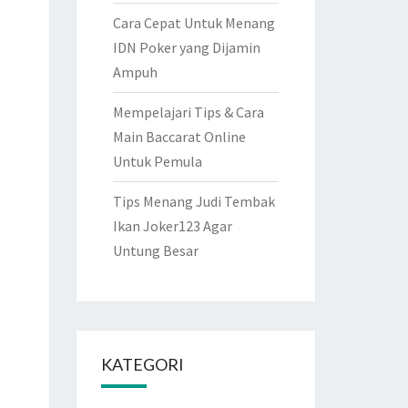
Cara Cepat Untuk Menang
IDN Poker yang Dijamin
Ampuh
Mempelajari Tips & Cara
Main Baccarat Online
Untuk Pemula
Tips Menang Judi Tembak
Ikan Joker123 Agar
Untung Besar
KATEGORI