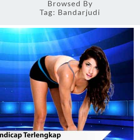
Browsed By
Tag:
Bandarjudi