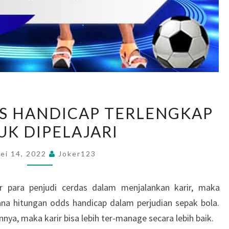
HITUNGAN
S HANDICAP TERLENGKAP
ODDS
UK DIPELAJARI
HANDICAP
TERLENGKAP
ei 14, 2022
Joker123
UNTUK
DIPELAJARI
 para penjudi cerdas dalam menjalankan karir, maka
na hitungan odds handicap dalam perjudian sepak bola.
ya, maka karir bisa lebih ter-manage secara lebih baik.