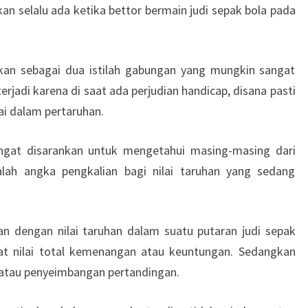
 akan selalu ada ketika bettor bermain judi sepak bola pada
akan sebagai dua istilah gabungan yang mungkin sangat
terjadi karena di saat ada perjudian handicap, disana pasti
ai dalam pertaruhan.
ngat disarankan untuk mengetahui masing-masing dari
dalah angka pengkalian bagi nilai taruhan yang sedang
kan dengan nilai taruhan dalam suatu putaran judi sepak
at nilai total kemenangan atau keuntungan. Sedangkan
r atau penyeimbangan pertandingan.