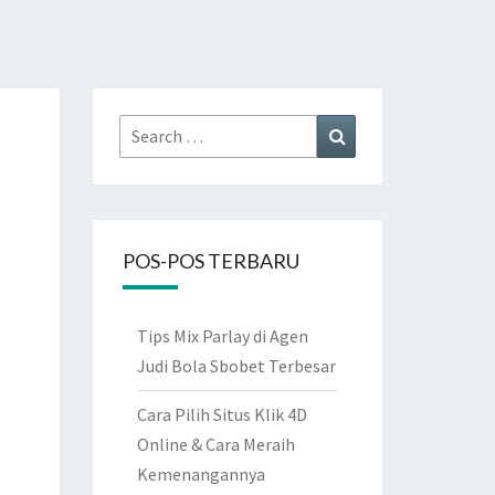
Search
Search
for:
POS-POS TERBARU
Tips Mix Parlay di Agen
Judi Bola Sbobet Terbesar
Cara Pilih Situs Klik 4D
Online & Cara Meraih
Kemenangannya