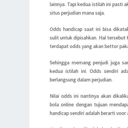
lainnya. Tapi kedua istilah ini pasti
situs perjudian mana saja.
Odds handicap saat ini bisa dikat
sulit untuk dipisahkan. Hal tersebut 
terdapat odds yang akan bettor pak
Sehingga memang penjudi juga sa
kedua istilah ini. Odds sendiri a
berlangsung dalam perjudian.
Nilai odds ini nantinya akan dikali
bola online dengan tujuan mendap
handicap sendiri adalah berarti voo