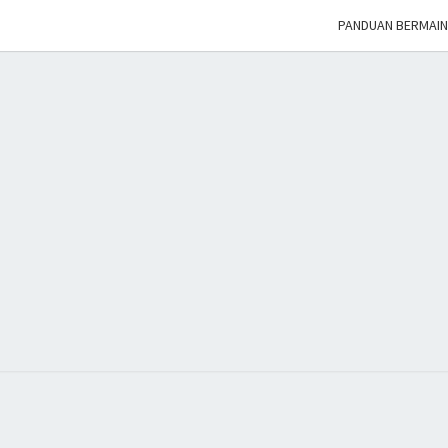
PANDUAN BERMAIN
ORPH
DESE
BET