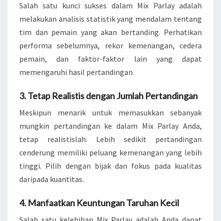
Salah satu kunci sukses dalam Mix Parlay adalah
melakukan analisis statistik yang mendalam tentang
tim dan pemain yang akan bertanding. Perhatikan
performa sebelumnya, rekor kemenangan, cedera
pemain, dan faktor-faktor lain yang dapat
memengaruhi hasil pertandingan.
3. Tetap Realistis dengan Jumlah Pertandingan
Meskipun menarik untuk memasukkan sebanyak
mungkin pertandingan ke dalam Mix Parlay Anda,
tetap realistislah. Lebih sedikit pertandingan
cenderung memiliki peluang kemenangan yang lebih
tinggi. Pilih dengan bijak dan fokus pada kualitas
daripada kuantitas.
4. Manfaatkan Keuntungan Taruhan Kecil
Salah satu kelebihan Mix Parlay adalah Anda dapat