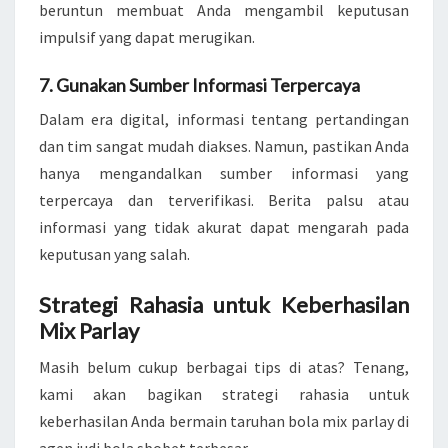
beruntun membuat Anda mengambil keputusan
impulsif yang dapat merugikan.
7. Gunakan Sumber Informasi Terpercaya
Dalam era digital, informasi tentang pertandingan
dan tim sangat mudah diakses. Namun, pastikan Anda
hanya mengandalkan sumber informasi yang
terpercaya dan terverifikasi. Berita palsu atau
informasi yang tidak akurat dapat mengarah pada
keputusan yang salah.
Strategi Rahasia untuk Keberhasilan
Mix Parlay
Masih belum cukup berbagai tips di atas? Tenang,
kami akan bagikan strategi rahasia untuk
keberhasilan Anda bermain taruhan bola mix parlay di