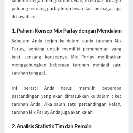
keberuntungan menghampiri. Nah, maka dari itu agar
peluang menang parlay lebih besar ikuti berbagai tips
di bawah ini.
1. Pahami Konsep Mix Parlay dengan Mendalam
Sebelum Anda terjun ke dalam dunia taruhan Mix
Parlay, penting untuk memiliki pemahaman yang
kuat tentang konsepnya. Mix Parlay melibatkan
menggabungkan beberapa taruhan menjadi satu
taruhan tunggal.
Ini berarti Anda harus memilih beberapa
pertandingan yang akan dimasukkan ke dalam tiket
taruhan Anda. Jika salah satu pertandingan kalah,
taruhan Mix Parlay Anda juga akan kalah.
2. Analisis Statistik Tim dan Pemain