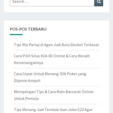
for:
POS-POS TERBARU
Tips Mix Parlay di Agen Judi Bola Sbobet Terbesar
Cara Pilih Situs Klik 4D Online & Cara Meraih
Kemenangannya
Cara Cepat Untuk Menang IDN Poker yang
Dijamin Ampuh
Mempelajari Tips & Cara Main Baccarat Online
Untuk Pemula
Tips Menang Judi Tembak Ikan Joker123 Agar