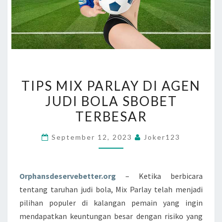
TIPS
TIPS MIX PARLAY DI AGEN
MIX
JUDI BOLA SBOBET
PARLAY
TERBESAR
DI
AGEN
September 12, 2023
Joker123
JUDI
BOLA
SBOBET
Orphansdeservebetter.org
– Ketika berbicara
TERBESAR
tentang taruhan judi bola, Mix Parlay telah menjadi
pilihan populer di kalangan pemain yang ingin
mendapatkan keuntungan besar dengan risiko yang