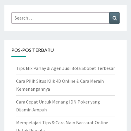
b
t
l
e
o
e
Search
Search
o
r
for:
k
POS-POS TERBARU
Tips Mix Parlay di Agen Judi Bola Sbobet Terbesar
Cara Pilih Situs Klik 4D Online & Cara Meraih
Kemenangannya
Cara Cepat Untuk Menang IDN Poker yang
Dijamin Ampuh
Mempelajari Tips & Cara Main Baccarat Online
Untuk Pemula