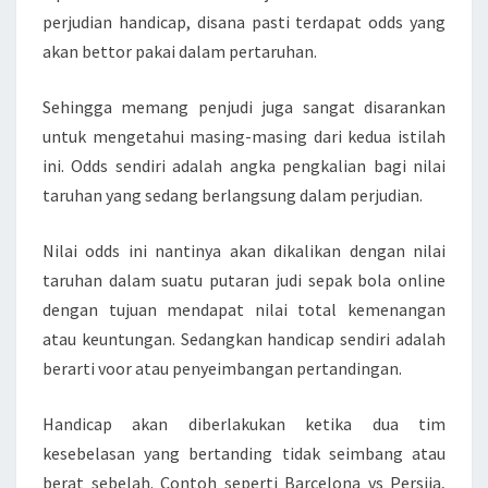
perjudian handicap, disana pasti terdapat odds yang
akan bettor pakai dalam pertaruhan.
Sehingga memang penjudi juga sangat disarankan
untuk mengetahui masing-masing dari kedua istilah
ini. Odds sendiri adalah angka pengkalian bagi nilai
taruhan yang sedang berlangsung dalam perjudian.
Nilai odds ini nantinya akan dikalikan dengan nilai
taruhan dalam suatu putaran judi sepak bola online
dengan tujuan mendapat nilai total kemenangan
atau keuntungan. Sedangkan handicap sendiri adalah
berarti voor atau penyeimbangan pertandingan.
Handicap akan diberlakukan ketika dua tim
kesebelasan yang bertanding tidak seimbang atau
berat sebelah. Contoh seperti Barcelona vs Persija,