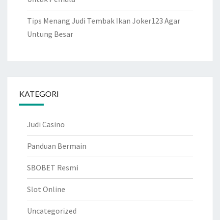
Tips Menang Judi Tembak Ikan Joker123 Agar
Untung Besar
KATEGORI
Judi Casino
Panduan Bermain
SBOBET Resmi
Slot Online
Uncategorized