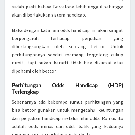
sudah pasti bahwa Barcelona lebih unggul sehingga
akan di berlakukan sistem handicap.
Maka dengan kata lain odds handicap ini akan sangat
berpengaruh terhadap perjudian yang
diberlangsungkan oleh seorang bettor. Untuk
perhitungannya sendiri memang tergolong cukup
rumit, tapi bukan berarti tidak bisa dikuasai atau
dipahami oleh bettor.
Perhitungan Odds Handicap (HDP)
Terlengkap
Sebenarnya ada beberapa rumus perhitungan yang
bisa bettor gunakan untuk mengetahui keuntungan
dari perjudian handicap melalui nilai odds. Rumus itu
adalah odds minus dan odds balik yang keduanya
mempunyai cara perhitungan berbeda.