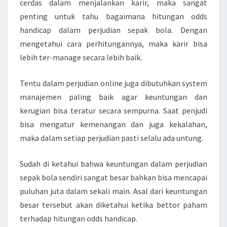
cerdas dalam menjalankan karir, maka sangat
penting untuk tahu bagaimana hitungan odds
handicap dalam perjudian sepak bola. Dengan
mengetahui cara perhitungannya, maka karir bisa
lebih ter-manage secara lebih baik.
Tentu dalam perjudian online juga dibutuhkan system
manajemen paling baik agar keuntungan dan
kerugian bisa teratur secara sempurna. Saat penjudi
bisa mengatur kemenangan dan juga kekalahan,
maka dalam setiap perjudian pasti selalu ada untung.
Sudah di ketahui bahwa keuntungan dalam perjudian
sepak bola sendiri sangat besar bahkan bisa mencapai
puluhan juta dalam sekali main. Asal dari keuntungan
besar tersebut akan diketahui ketika bettor paham
terhadap hitungan odds handicap.