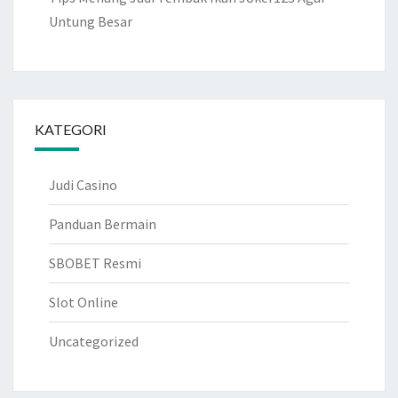
Untung Besar
KATEGORI
Judi Casino
Panduan Bermain
SBOBET Resmi
Slot Online
Uncategorized