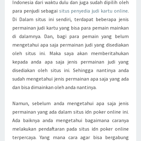
Indonesia dari waktu dulu dan juga sudah dipilih oleh
para penjudi sebagai
situs penyedia judi kartu online
.
Di Dalam situs ini sendiri, terdapat beberapa jenis
permainan judi kartu yang bisa para pemain mainkan
di dalamnya. Dan, bagi para pemain yang belum
mengetahui apa saja permainan judi yang disediakan
oleh situs ini. Maka saya akan memberitahukan
kepada anda apa saja jenis permainan judi yang
disediakan oleh situs ini. Sehingga nantinya anda
sudah mengetahui jenis permainan apa saja yang ada
dan bisa dimainkan oleh anda nantinya.
Namun, sebelum anda mengetahui apa saja jenis
permainan yang ada dalam situs idn poker online ini.
Ada baiknya anda mengetahui bagaimana caranya
melakukan pendaftaran pada situs idn poker online
terpercaya. Yang mana cara agar bisa bergabung