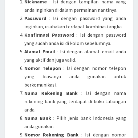
Nickname
: Isi dengan tampilan nama yang
anda inginkan di dalam permainan nantinya.
Password
: Isi dengan password yang anda
inginkan, usahakan terdapat kombinasi angka.
Konfirmasi Password
: Isi dengan password
yang sudah anda isi di kolom sebelumnya.
Alamat Email
: Isi dengan alamat email anda
yang aktif dan juga valid.
Nomor Telepon
: Isi dengan nomor telepon
yang biasanya anda gunakan untuk
berkomunikasi.
Nama Rekening Bank
: Isi dengan nama
rekening bank yang terdapat di buku tabungan
anda.
Nama Bank
: Pilih jenis bank Indonesia yang
anda gunakan.
Nomor Rekening Bank
: Isi dengan nomor