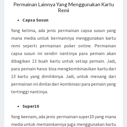
Permainan Lainnya Yang Menggunakan Kartu
Remi
Capsa Susun
Yang kelima, ada jenis permainan capsa susun yang
mana media untuk bermainnya menggunakan kartu
remi seperti permainan poker online. Permainan
capsa susun ini sendiri nantinya para pemain akan
dibagikan 13 buah kartu untuk setiap pemain. Jadi,
para pemain harus bisa mengkombinasikan kartu dari
13 kartu yang dimilikinya. Jadi, untuk menang dari
permainan ini dinilai dari kombinasi para pemain yang
tertinggi nantinya.
Super10
Yang keenam, ada jenis permainan super10 yang mana
media untuk memainkannya juga menggunakan kartu