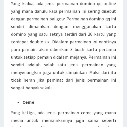
Yang kedua, ada jenis permainan domino qq online
yang mana dahulu kala permainan ini sering disebut
dengan permainan pai gow. Permainan domino qq ini
sendiri dimainkan dengan menggunakan kartu
domino yang satu setnya terdiri dari 26 kartu yang
terdapat double six. Didalam permainan ini nantinya
para pemain akan diberikan 3 buah kartu pertama
untuk setiap pemain didalam mejanya. Permainan ini
sendiri adalah salah satu jenis permainan yang
menyenangkan juga untuk dimainkan. Maka dari itu
tidak heran jika peminat dari jenis permainan ini
sangat banyak sekali.
Ceme
Yang ketiga, ada jenis permainan ceme yang mana
media untuk memainkannya juga sama seperti