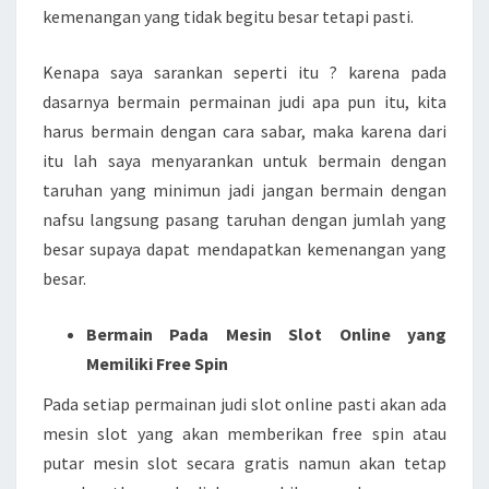
kemenangan yang tidak begitu besar tetapi pasti.
Kenapa saya sarankan seperti itu ? karena pada
dasarnya bermain permainan judi apa pun itu, kita
harus bermain dengan cara sabar, maka karena dari
itu lah saya menyarankan untuk bermain dengan
taruhan yang minimun jadi jangan bermain dengan
nafsu langsung pasang taruhan dengan jumlah yang
besar supaya dapat mendapatkan kemenangan yang
besar.
Bermain Pada Mesin Slot Online yang
Memiliki Free Spin
Pada setiap permainan judi slot online pasti akan ada
mesin slot yang akan memberikan free spin atau
putar mesin slot secara gratis namun akan tetap