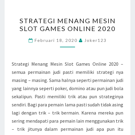
STRATEGI
STRATEGI MENANG MESIN
MENANG
SLOT GAMES ONLINE 2020
MESIN
SLOT
Februari 18, 2020
Joker123
GAMES
ONLINE
2020
Strategi Menang Mesin Slot Games Online 2020 –
semua permainan judi pasti memiliki strategi nya
masing – masing. Sama halnya seperti permainan judi
yang lainnya seperti poker, domino atau pun judi bola
sekalipun. Pasti memiliki trik atau pun strateginya
sendiri. Bagi para pemain lama pasti sudah tidak asing
lagi dengan trik – trik bermain. Karena mereka pun
sering mendapati para pemain lain menggunakan trik
– trik jitunya dalam permainan judi apa pun itu