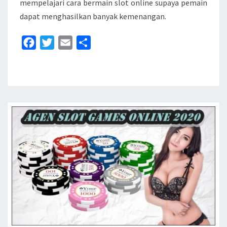
mempelajari cara bermain slot online supaya pemain
dapat menghasilkan banyak kemenangan.
F
T
E
S
a
w
m
h
c
i
a
a
e
t
i
r
b
t
l
e
o
e
o
r
k