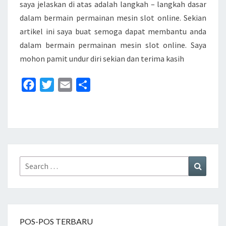
saya jelaskan di atas adalah langkah – langkah dasar
dalam bermain permainan mesin slot online. Sekian
artikel ini saya buat semoga dapat membantu anda
dalam bermain permainan mesin slot online. Saya
mohon pamit undur diri sekian dan terima kasih
F
T
E
S
a
w
m
h
c
i
a
a
e
t
i
r
b
t
l
e
o
e
Search
Search
o
r
for:
k
POS-POS TERBARU