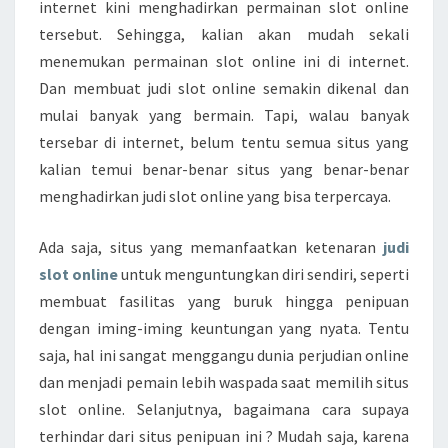
internet kini menghadirkan permainan slot online
tersebut. Sehingga, kalian akan mudah sekali
menemukan permainan slot online ini di internet.
Dan membuat judi slot online semakin dikenal dan
mulai banyak yang bermain. Tapi, walau banyak
tersebar di internet, belum tentu semua situs yang
kalian temui benar-benar situs yang benar-benar
menghadirkan judi slot online yang bisa terpercaya.
Ada saja, situs yang memanfaatkan ketenaran
judi
slot online
untuk menguntungkan diri sendiri, seperti
membuat fasilitas yang buruk hingga penipuan
dengan iming-iming keuntungan yang nyata. Tentu
saja, hal ini sangat menggangu dunia perjudian online
dan menjadi pemain lebih waspada saat memilih situs
slot online. Selanjutnya, bagaimana cara supaya
terhindar dari situs penipuan ini ? Mudah saja, karena