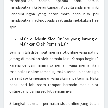
mendapatkan hadiah apabila anda semua
mendapatkan keberuntungan. Apabila anda memiliki
keberuntungan yang besar maka anda bisa jadi
mendapatkan jackpot pada saat anda melakukan free
spin.
Main di Mesin Slot Online yang Jarang di
Mainkan Oleh Pemain Lain
Bermain lah di tempat mesin slot online yang paling
jarang di mainkan oleh pemain lain. Kenapa begitu ?
karena dengan minimnya pemain yang memainkan
mesin slot online tersebut, maka semakin besar juga
persentase kemenangan yang akan anda terima. Maka
nanti cari lah room tempat bermain mesin slot
online yang paling sedikit pemain nya.
3 langkah bermain permaian slot online yang telah