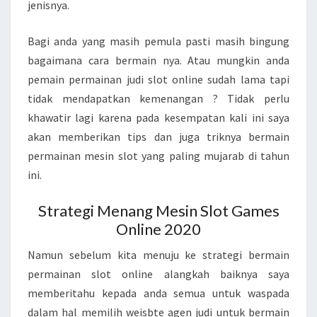
jenisnya.
Bagi anda yang masih pemula pasti masih bingung
bagaimana cara bermain nya. Atau mungkin anda
pemain permainan judi slot online sudah lama tapi
tidak mendapatkan kemenangan ? Tidak perlu
khawatir lagi karena pada kesempatan kali ini saya
akan memberikan tips dan juga triknya bermain
permainan mesin slot yang paling mujarab di tahun
ini.
Strategi Menang Mesin Slot Games
Online 2020
Namun sebelum kita menuju ke strategi bermain
permainan slot online alangkah baiknya saya
memberitahu kepada anda semua untuk waspada
dalam hal memilih weisbte agen judi untuk bermain