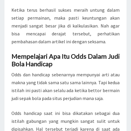
Ketika terus berhasil sukses meraih untung dalam
setiap permainan, maka pasti keuntungan akan
menjadi sangat besar jika di kalkulasikan. Nah agar
bisa mencapai derajat tersebut, perhatikan
pembahasan dalam artikel ini dengan seksama.
Mempelajari Apa Itu Odds Dalam Judi
Bola Handicap
Odds dan handicap sebenarnya mempunyai arti atau
makna yang tidak sama satu sama lainnya. Tapi kedua
istilah ini pasti akan selalu ada ketika bettor bermain
judi sepak bola pada situs perjudian mana saja.
Odds handicap saat ini bisa dikatakan sebagai dua
istilah gabungan yang mungkin sangat sulit untuk
dipisahkan. Hal tersebut terjadi karena di saat ada