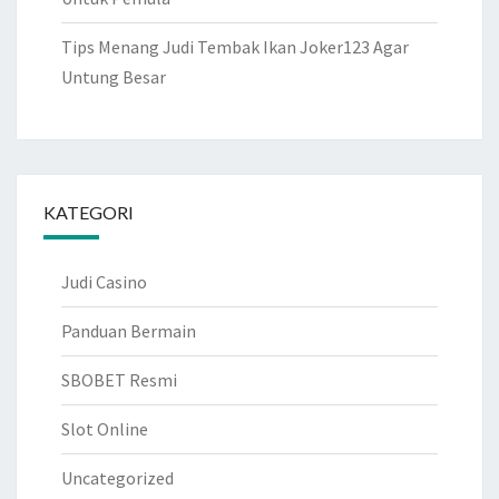
Tips Menang Judi Tembak Ikan Joker123 Agar
Untung Besar
KATEGORI
Judi Casino
Panduan Bermain
SBOBET Resmi
Slot Online
Uncategorized