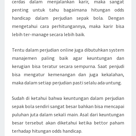
cerdas dalam menjalankan karir, maka sangat
penting untuk tahu bagaimana hitungan odds
handicap dalam perjudian sepak bola. Dengan
mengetahui cara perhitungannya, maka karir bisa
lebih ter-manage secara lebih baik.
Tentu dalam perjudian online juga dibutuhkan system
manajemen paling baik agar keuntungan dan
kerugian bisa teratur secara sempurna. Saat penjudi
bisa mengatur kemenangan dan juga kekalahan,
maka dalam setiap perjudian pasti selalu ada untung.
Sudah di ketahui bahwa keuntungan dalam perjudian
sepak bola sendiri sangat besar bahkan bisa mencapai
puluhan juta dalam sekali main. Asal dari keuntungan
besar tersebut akan diketahui ketika bettor paham
terhadap hitungan odds handicap.