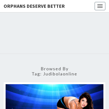
ORPHANS DESERVE BETTER
Togg
navig
ORPHANS
DESERVE
BETTER
Browsed By
Tag:
Judibolaonline