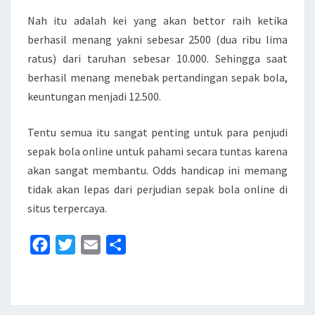
Nah itu adalah kei yang akan bettor raih ketika
berhasil menang yakni sebesar 2500 (dua ribu lima
ratus) dari taruhan sebesar 10.000. Sehingga saat
berhasil menang menebak pertandingan sepak bola,
keuntungan menjadi 12.500.
Tentu semua itu sangat penting untuk para penjudi
sepak bola online untuk pahami secara tuntas karena
akan sangat membantu. Odds handicap ini memang
tidak akan lepas dari perjudian sepak bola online di
situs terpercaya.
F
T
E
S
a
w
m
h
c
i
a
a
e
t
i
r