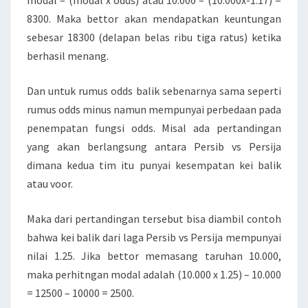
modal – (modal x odds) atau 10.000 – (10.000x-1.17) =
8300. Maka bettor akan mendapatkan keuntungan
sebesar 18300 (delapan belas ribu tiga ratus) ketika
berhasil menang.
Dan untuk rumus odds balik sebenarnya sama seperti
rumus odds minus namun mempunyai perbedaan pada
penempatan fungsi odds. Misal ada pertandingan
yang akan berlangsung antara Persib vs Persija
dimana kedua tim itu punyai kesempatan kei balik
atau voor.
Maka dari pertandingan tersebut bisa diambil contoh
bahwa kei balik dari laga Persib vs Persija mempunyai
nilai 1.25. Jika bettor memasang taruhan 10.000,
maka perhitngan modal adalah (10.000 x 1.25) – 10.000
= 12500 – 10000 = 2500.