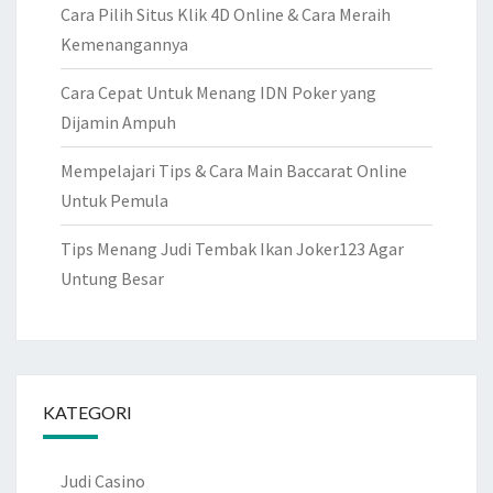
Cara Pilih Situs Klik 4D Online & Cara Meraih
Kemenangannya
Cara Cepat Untuk Menang IDN Poker yang
Dijamin Ampuh
Mempelajari Tips & Cara Main Baccarat Online
Untuk Pemula
Tips Menang Judi Tembak Ikan Joker123 Agar
Untung Besar
KATEGORI
Judi Casino