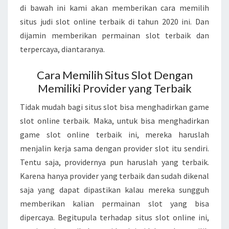
di bawah ini kami akan memberikan cara memilih
situs judi slot online terbaik di tahun 2020 ini. Dan
dijamin memberikan permainan slot terbaik dan
terpercaya, diantaranya.
Cara Memilih Situs Slot Dengan
Memiliki Provider yang Terbaik
Tidak mudah bagi situs slot bisa menghadirkan game
slot online terbaik. Maka, untuk bisa menghadirkan
game slot online terbaik ini, mereka haruslah
menjalin kerja sama dengan provider slot itu sendiri.
Tentu saja, providernya pun haruslah yang terbaik.
Karena hanya provider yang terbaik dan sudah dikenal
saja yang dapat dipastikan kalau mereka sungguh
memberikan kalian permainan slot yang bisa
dipercaya. Begitupula terhadap situs slot online ini,