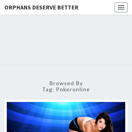
ORPHANS DESERVE BETTER
Togg
navig
ORPHANS
DESERVE
BETTER
Browsed By
Tag:
Pokeronline