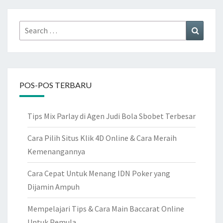
b
t
l
e
o
e
Search
Search
o
r
for:
k
POS-POS TERBARU
Tips Mix Parlay di Agen Judi Bola Sbobet Terbesar
Cara Pilih Situs Klik 4D Online & Cara Meraih
Kemenangannya
Cara Cepat Untuk Menang IDN Poker yang
Dijamin Ampuh
Mempelajari Tips & Cara Main Baccarat Online
Untuk Pemula