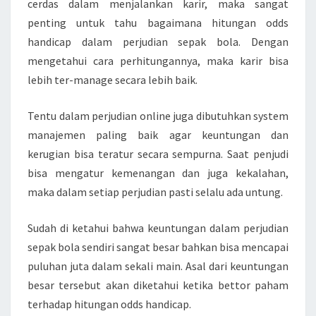
cerdas dalam menjalankan karir, maka sangat
penting untuk tahu bagaimana hitungan odds
handicap dalam perjudian sepak bola. Dengan
mengetahui cara perhitungannya, maka karir bisa
lebih ter-manage secara lebih baik.
Tentu dalam perjudian online juga dibutuhkan system
manajemen paling baik agar keuntungan dan
kerugian bisa teratur secara sempurna. Saat penjudi
bisa mengatur kemenangan dan juga kekalahan,
maka dalam setiap perjudian pasti selalu ada untung.
Sudah di ketahui bahwa keuntungan dalam perjudian
sepak bola sendiri sangat besar bahkan bisa mencapai
puluhan juta dalam sekali main. Asal dari keuntungan
besar tersebut akan diketahui ketika bettor paham
terhadap hitungan odds handicap.