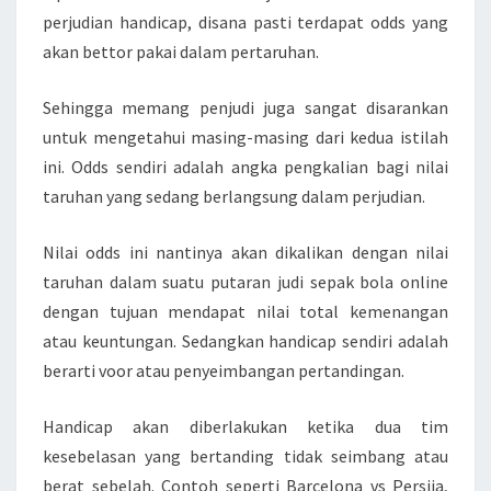
perjudian handicap, disana pasti terdapat odds yang
akan bettor pakai dalam pertaruhan.
Sehingga memang penjudi juga sangat disarankan
untuk mengetahui masing-masing dari kedua istilah
ini. Odds sendiri adalah angka pengkalian bagi nilai
taruhan yang sedang berlangsung dalam perjudian.
Nilai odds ini nantinya akan dikalikan dengan nilai
taruhan dalam suatu putaran judi sepak bola online
dengan tujuan mendapat nilai total kemenangan
atau keuntungan. Sedangkan handicap sendiri adalah
berarti voor atau penyeimbangan pertandingan.
Handicap akan diberlakukan ketika dua tim
kesebelasan yang bertanding tidak seimbang atau
berat sebelah. Contoh seperti Barcelona vs Persija,