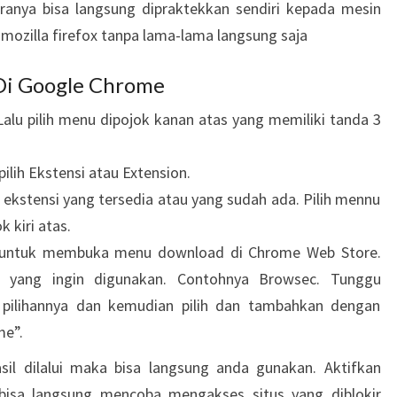
anya bisa langsung dipraktekkan sendiri kepada mesin
 mozilla firefox tanpa lama-lama langsung saja
Di Google Chrome
lu pilih menu dipojok kanan atas yang memiliki tanda 3
ilih Ekstensi atau Extension.
 ekstensi yang tersedia atau yang sudah ada. Pilih mennu
k kiri atas.
 untuk membuka menu download di Chrome Web Store.
si yang ingin digunakan. Contohnya Browsec. Tunggu
pilihannya dan kemudian pilih dan tambahkan dengan
me”.
sil dilalui maka bisa langsung anda gunakan. Aktifkan
bisa langsung mencoba mengakses situs yang diblokir