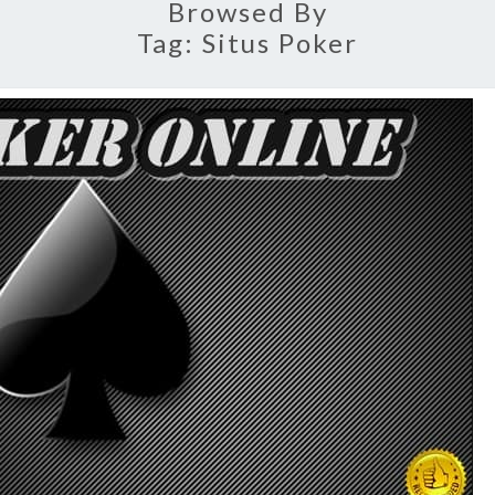
Browsed By
Tag:
Situs Poker