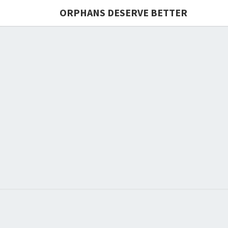
ORPHANS DESERVE BETTER