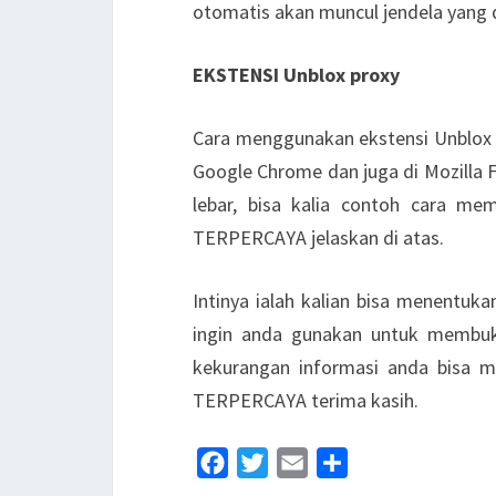
otomatis akan muncul jendela yang d
EKSTENSI Unblox proxy
Cara menggunakan ekstensi Unblox 
Google Chrome dan juga di Mozilla F
lebar, bisa kalia contoh cara m
TERPERCAYA jelaskan di atas.
Intinya ialah kalian bisa menentukan
ingin anda gunakan untuk membuka
kekurangan informasi anda bisa 
TERPERCAYA terima kasih.
F
T
E
S
a
w
m
h