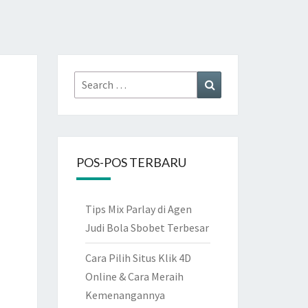
Search
Search
for:
POS-POS TERBARU
Tips Mix Parlay di Agen
Judi Bola Sbobet Terbesar
Cara Pilih Situs Klik 4D
Online & Cara Meraih
Kemenangannya