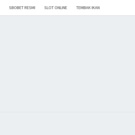
SBOBET RESMI
SLOT ONLINE
TEMBAK IKAN
ANS
RVE
TER