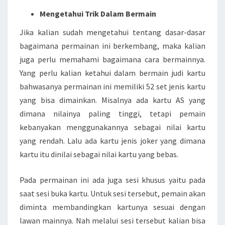
Mengetahui Trik Dalam Bermain
Jika kalian sudah mengetahui tentang dasar-dasar
bagaimana permainan ini berkembang, maka kalian
juga perlu memahami bagaimana cara bermainnya.
Yang perlu kalian ketahui dalam bermain judi kartu
bahwasanya permainan ini memiliki 52 set jenis kartu
yang bisa dimainkan. Misalnya ada kartu AS yang
dimana nilainya paling tinggi, tetapi pemain
kebanyakan menggunakannya sebagai nilai kartu
yang rendah. Lalu ada kartu jenis joker yang dimana
kartu itu dinilai sebagai nilai kartu yang bebas.
Pada permainan ini ada juga sesi khusus yaitu pada
saat sesi buka kartu. Untuk sesi tersebut, pemain akan
diminta membandingkan kartunya sesuai dengan
lawan mainnya. Nah melalui sesi tersebut kalian bisa