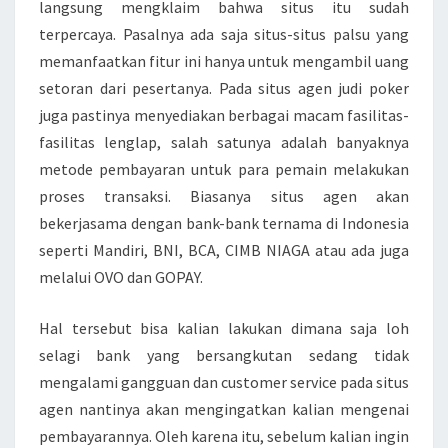
langsung mengklaim bahwa situs itu sudah
terpercaya. Pasalnya ada saja situs-situs palsu yang
memanfaatkan fitur ini hanya untuk mengambil uang
setoran dari pesertanya. Pada situs agen judi poker
juga pastinya menyediakan berbagai macam fasilitas-
fasilitas lenglap, salah satunya adalah banyaknya
metode pembayaran untuk para pemain melakukan
proses transaksi. Biasanya situs agen akan
bekerjasama dengan bank-bank ternama di Indonesia
seperti Mandiri, BNI, BCA, CIMB NIAGA atau ada juga
melalui OVO dan GOPAY.
Hal tersebut bisa kalian lakukan dimana saja loh
selagi bank yang bersangkutan sedang tidak
mengalami gangguan dan customer service pada situs
agen nantinya akan mengingatkan kalian mengenai
pembayarannya. Oleh karena itu, sebelum kalian ingin