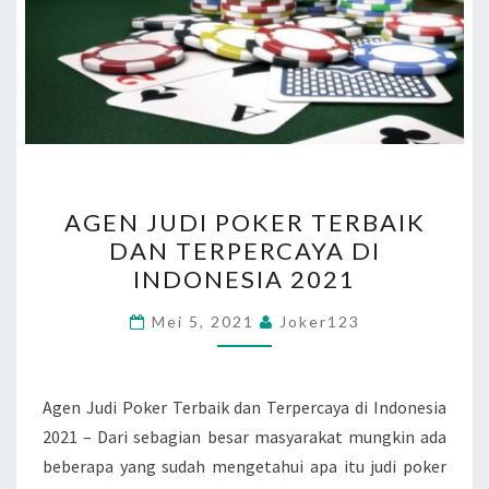
AGEN
AGEN JUDI POKER TERBAIK
JUDI
DAN TERPERCAYA DI
POKER
INDONESIA 2021
TERBAIK
DAN
Mei 5, 2021
Joker123
TERPERCAYA
DI
INDONESIA
Agen Judi Poker Terbaik dan Terpercaya di Indonesia
2021
2021 – Dari sebagian besar masyarakat mungkin ada
beberapa yang sudah mengetahui apa itu judi poker