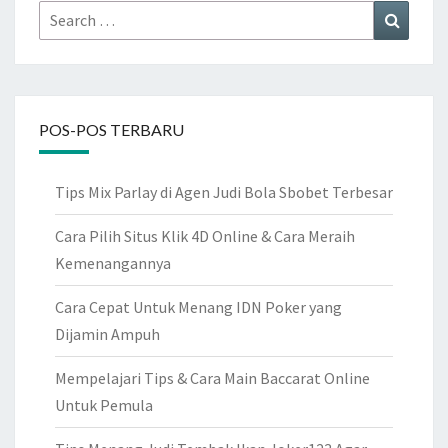
Search
Search
o
r
for:
k
POS-POS TERBARU
Tips Mix Parlay di Agen Judi Bola Sbobet Terbesar
Cara Pilih Situs Klik 4D Online & Cara Meraih
Kemenangannya
Cara Cepat Untuk Menang IDN Poker yang
Dijamin Ampuh
Mempelajari Tips & Cara Main Baccarat Online
Untuk Pemula