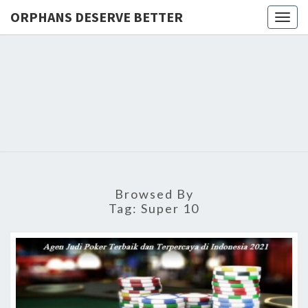
ORPHANS DESERVE BETTER
Togg
navig
ORPHANS
DESERVE
BETTER
Browsed By
Tag:
Super 10