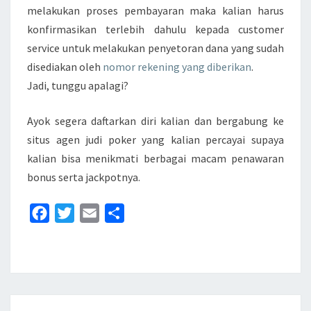
melakukan proses pembayaran maka kalian harus
konfirmasikan terlebih dahulu kepada customer
service untuk melakukan penyetoran dana yang sudah
disediakan oleh
nomor rekening yang diberikan
.
Jadi, tunggu apalagi?
Ayok segera daftarkan diri kalian dan bergabung ke
situs agen judi poker yang kalian percayai supaya
kalian bisa menikmati berbagai macam penawaran
bonus serta jackpotnya.
F
T
E
S
a
w
m
h
c
i
a
a
e
t
i
r
b
t
l
e
o
e